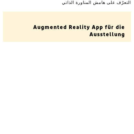
التعرّف على هامش المناورة الذاتي
Augmented Reality App für die
Ausstellung
Im TAMAM-Projekt entwickeln Moscheegemeinden
gemeinsam mit dem Museum für Islamische Kunst
seit 2015 neue Wege der Kulturvermittlung. Nach der
Publikation von Unterrichtsmaterialien wurde eine
kostenlose App veröffentlicht, die mithilfe von
Augmented Reality Hintergrundinformationen zu
ausgewählten Objekten der Sammlung präsentiert.
TAMAM im Apple APP Store kostenlos downloaden
مواد تعليمية للتزيل